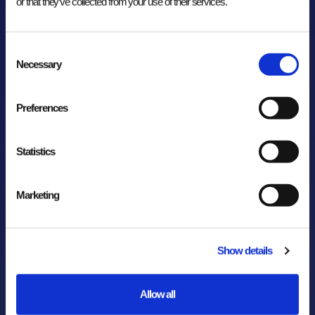
or that they’ve collected from your use of their services.
Consent
Necessary
Selection
Cloud oplossingen
Procesoptimalisatie
IT-landschap
Cloud infrastructuur
Integraties
Preferences
4.8/5 uit 36 projecten
Neem contact op
Statistics
Marketing
Show details
Allow all